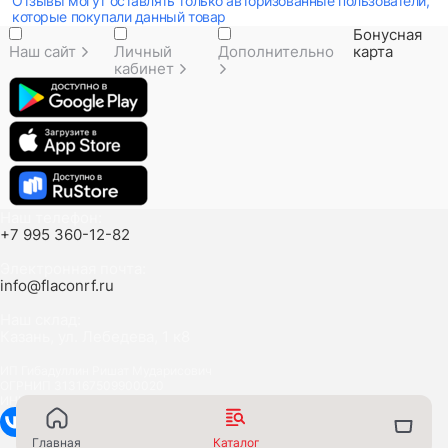
Отзывы могут оставлять только авторизованные пользователи,
которые покупали данный товар
Бонусная
Наш сайт
Личный
Дополнительно
карта
кабинет
Наш телефон:
+7 995 360-12-82
Электронная почта:
info@flaconrf.ru
Наш склад:
Казань, ул. Лебедева, 1 к8
ИП Гибадуллин Ришат Мударисович
ОГРНИП 313167509900020
ИНН 161201708050
Главная
Каталог