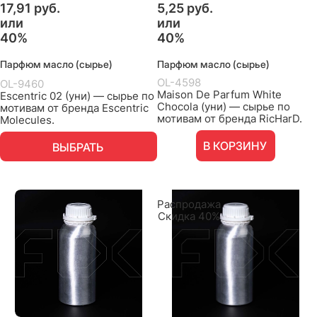
17,91 руб.
5,25 руб.
или
или
40%
40%
Парфюм масло (сырье)
Парфюм масло (сырье)
OL-4598
OL-9460
Maison De Parfum White
Escentric 02 (уни) — сырье по
Chocola (уни) — сырье по
мотивам от бренда Escentric
мотивам от бренда RicHarD.
Molecules.
В КОРЗИНУ
ВЫБРАТЬ
Распродажа
Скидка 40%