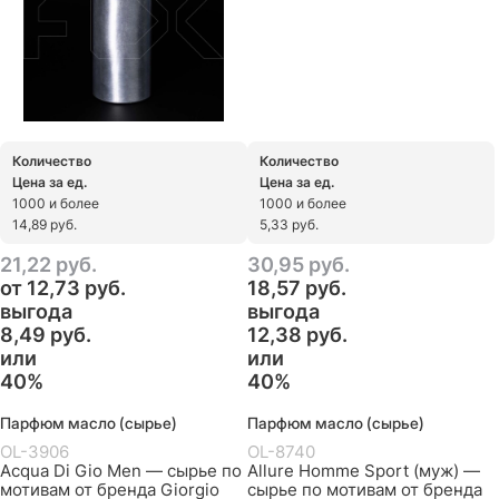
Количество
Количество
Цена за ед.
Цена за ед.
1000 и более
1000 и более
14,89 руб.
5,33 руб.
21,22
 руб.
30,95
 руб.
от
12,73
 руб.
18,57
 руб.
выгода
выгода
8,49 руб.
12,38 руб.
или
или
40%
40%
Парфюм масло (сырье)
Парфюм масло (сырье)
OL-3906
OL-8740
Acqua Di Gio Men — сырье по
Allure Homme Sport (муж) —
мотивам от бренда Giorgio
сырье по мотивам от бренда