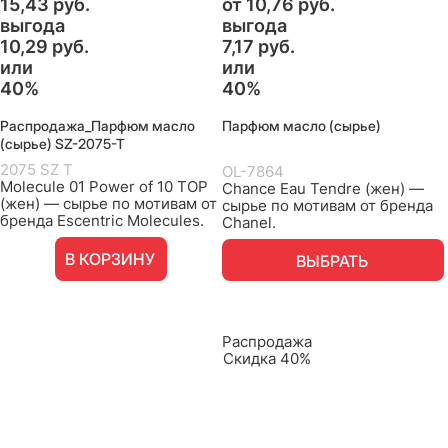
15,43
 руб.
от
10,76
 руб.
выгода
выгода
10,29 руб.
7,17 руб.
или
или
40%
40%
Распродажа_Парфюм масло
Парфюм масло (сырье)
(сырье) SZ-2075-T
2075 SZ T
OL-7864
Molecule 01 Power of 10 TOP
Chance Eau Tendre (жен) —
(жен) — сырье по мотивам от
сырье по мотивам от бренда
бренда Escentric Molecules.
Chanel.
В КОРЗИНУ
ВЫБРАТЬ
Распродажа
Скидка 40%