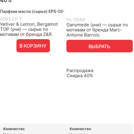
40%
Парфюм масло (сырье) EPS-080
0093 EP T
OL-2049
Vetiver & Lemon, Bergamot
Ganymede (уни) — сырье по
TOP (уни) — сырье по
мотивам от бренда Marc-
мотивам от бренда Z&R.
Antoine Barrois.
В КОРЗИНУ
ВЫБРАТЬ
Распродажа
Скидка 40%
Количество
Количество