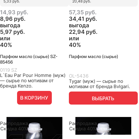
5,33 руб.
20,48 руб.
14,93
 руб.
57,35
 руб.
8,96
 руб.
34,41
 руб.
выгода
выгода
5,97 руб.
22,94 руб.
или
или
40%
40%
Парфюм масло (сырье) SZ-
Парфюм масло (сырье)
85456
0119 SZ
L`Eau Par Pour Homme (муж)
OL-5436
— сырье по мотивам от
Tygar (муж) — сырье по
бренда Kenzo.
мотивам от бренда Bvlgari.
В КОРЗИНУ
ВЫБРАТЬ
Распродажа
Распродажа
Скидка 40%
Скидка 40%