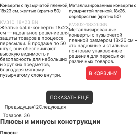
Конверты с пузырчатой пленкой,
Металлизированные конверты с
18х23 см, желтые (кратно 50)
пузырчатой пленкой, 18х26,
серебристые (кратно 50)
KV310-18x23:BN
KV302-18X26:BN
Жёлтые бабл-конверты 18x23
Металлизированные
см — идеальное решение для
конверты с пузырчатой
защиты товаров в процессе
пленкой размером 18x26 см –
пересылки. В продаже по 50
это надежные и стильные
штук, они обеспечивают
почтовые упаковочные
высокую видимость и
решения для пересылки
безопасность для небольших
различных товаров.
и хрупких предметов,
благодаря мягкому
В КОРЗИНУ
пузырчатому слою внутри.
ПОКАЗАТЬ ЕЩЕ
Предыдущая
1
2
Следующая
Товаров: 36
Плюсы и минусы конструкции
Плюсы: