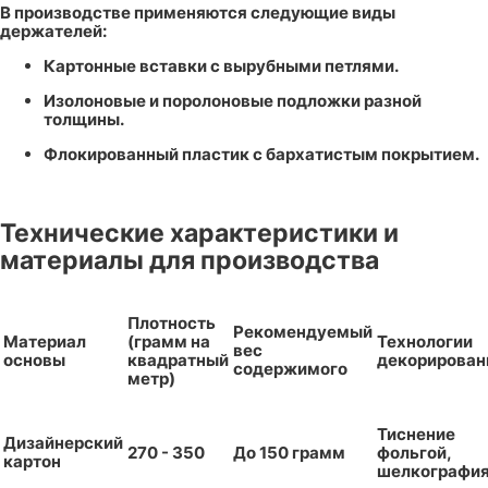
В производстве применяются следующие виды
держателей:
Картонные вставки с вырубными петлями.
Изолоновые и поролоновые подложки разной
толщины.
Флокированный пластик с бархатистым покрытием.
Технические характеристики и
материалы для производства
Плотность
Рекомендуемый
Материал
(грамм на
Технологии
вес
основы
квадратный
декорирован
содержимого
метр)
Тиснение
Дизайнерский
270 - 350
До 150 грамм
фольгой,
картон
шелкографи