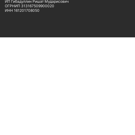
ИП Гибадуллин Ришат Мударисович
ОГРНИП 313167509900020
ИНН 161201708050