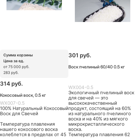
301
 руб.
Сумма корзины
Цена за ед.
Воск пчелиный 60/40 0.5 кг
от 75 000 руб.
283 руб.
314
 руб.
WX004-0.5
Экологичный пчелиный воск
Кокосовый воск, 0.5 кг
для свечей — это
WX007-0.5
высококачественный
100% Натуральный Кокосовый
продукт, состоящий на 60%
Воск для Свечей
из натурального пчелиного
воска и на 40% из мягкого
Температура плавления
микрокристаллического
нашего кокосового воска
воска.
колеблется в пределах от 45
Температура плавления 62