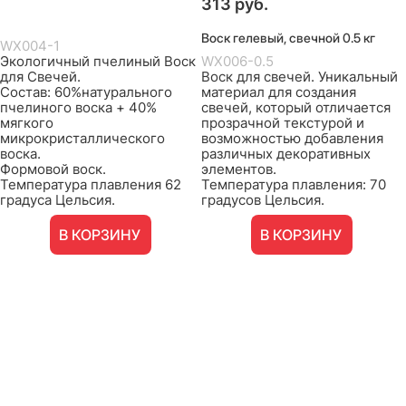
313
 руб.
Воск гелевый, свечной 0.5 кг
WX004-1
Экологичный пчелиный Воск
WX006-0.5
для Свечей.
Воск для свечей. Уникальный
Состав: 60%натурального
материал для создания
пчелиного воска + 40%
свечей, который отличается
мягкого
прозрачной текстурой и
микрокристаллического
возможностью добавления
воска.
различных декоративных
Формовой воск.
элементов.
Температура плавления 62
Температура плавления: 70
градуса Цельсия.
градусов Цельсия.
В КОРЗИНУ
В КОРЗИНУ