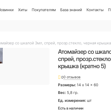
Новинки
Хиты
Покупателям
База знаний
Контакты
П
омайзер со шкалой 3мл, спрей, прозр.стекло, черная крышка 
Атомайзер со шкало
спрей, прозр.стекло
крышка (кратно 5)
0 отзывов
0
Размеры:
14
x
14
x
60
Вес:
5,8
гр.
Ед. измерения:
шт
Есть в наличии