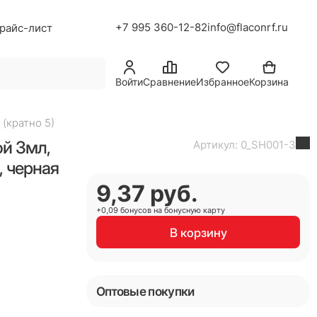
+7 995 360-12-82
info@flaconrf.ru
райс-лист
Войти
Сравнение
Избранное
Корзина
(кратно 5)
й 3мл,
Артикул:
0_SH001-3
, черная
9,37
 руб.
+0,09 бонусов на бонусную карту
В корзину
Оптовые покупки