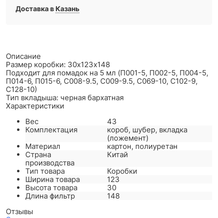
Доставка в
Казань
Описание
Размер коробки: 30х123х148
Подходит для помадок на 5 мл (П001-5, П002-5, П004-5,
П014-6, П015-6, С008-9.5, С009-9.5, С069-10, С102-9,
С128-10)
Тип вкладыша: черная бархатная
Характеристики
Вес
43
Комплектация
короб, шубер, вкладка
(ложемент)
Материал
картон, полиуретан
Страна
Китай
производства
Тип товара
Коробки
Ширина товара
123
Высота товара
30
Длина фильтр
148
Отзывы