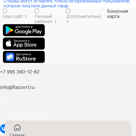
Отзывы могут оставлять только авторизованные пользователи,
которые покупали данный товар
Бонусная
Наш сайт
Личный
Дополнительно
карта
кабинет
Наш телефон:
+7 995 360-12-82
Электронная почта:
info@flaconrf.ru
Наш склад:
Казань, ул. Лебедева, 1 к8
ИП Гибадуллин Ришат Мударисович
ОГРНИП 313167509900020
ИНН 161201708050
Главная