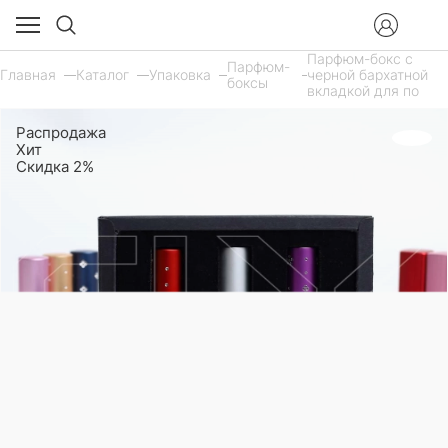
Парфюм-бокс с
Парфюм-
Главная
Каталог
Упаковка
черной бархатной
боксы
вкладкой для по
Распродажа
Хит
Скидка 2%